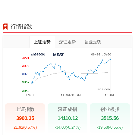
行情指数
上证走势
深证走势
创业走势
上证指数
深证成指
创业板指
3900.35
14110.12
3515.56
21.92
(0.57%)
-34.08
(-0.24%)
-19.58
(-0.55%)