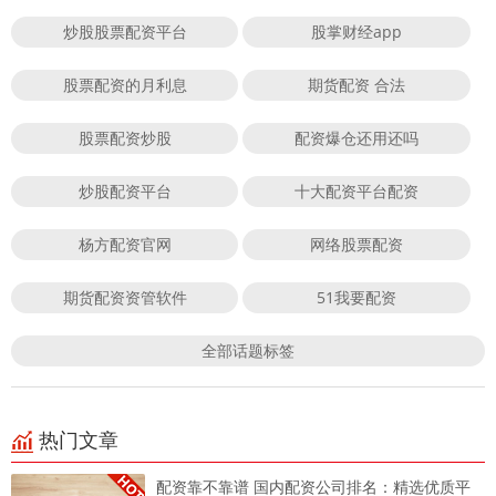
炒股股票配资平台
股掌财经app
股票配资的月利息
期货配资 合法
股票配资炒股
配资爆仓还用还吗
炒股配资平台
十大配资平台配资
杨方配资官网
网络股票配资
期货配资资管软件
51我要配资
全部话题标签
热门文章
配资靠不靠谱 国内配资公司排名：精选优质平