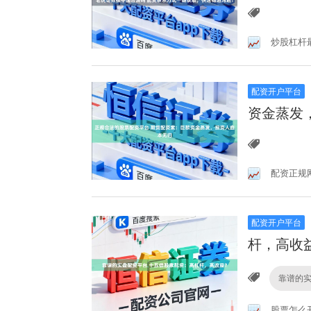
炒股杠杆
配资开户平台
资金蒸发
配资正规
配资开户平台
杆，高收
靠谱的
股票怎么