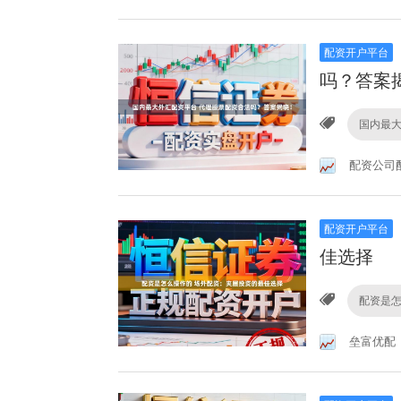
配资开户平台
吗？答案
国内最
配资公司
配资开户平台
佳选择
配资是
垒富优配