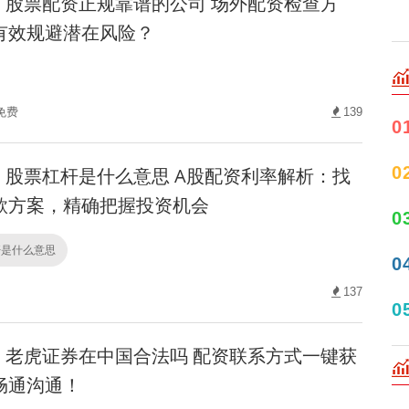
股票配资正规靠谱的公司 场外配资检查方
有效规避潜在风险？
免费
139
0
0
股票杠杆是什么意思 A股配资利率解析：找
款方案，精确把握投资机会
0
杆是什么意思
0
137
0
老虎证券在中国合法吗 配资联系方式一键获
畅通沟通！