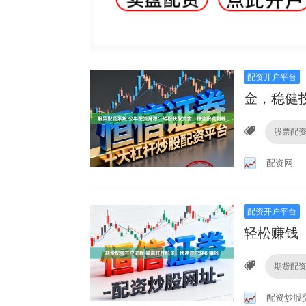
配资开户平台
金，稳健
股票配
配资网
配资开户平台
轻松赚钱
期货配
配资炒股