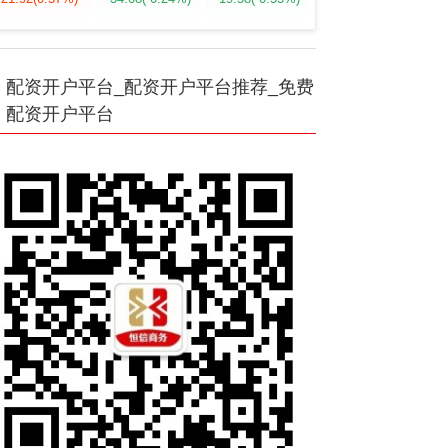
配资开户平台_配资开户平台推荐_免费
配资开户平台