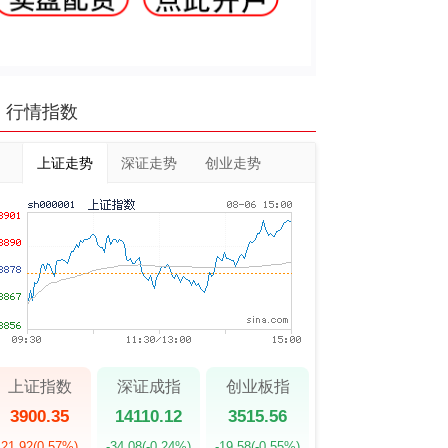
行情指数
上证走势
深证走势
创业走势
上证指数
深证成指
创业板指
3900.35
14110.12
3515.56
21.92
(0.57%)
-34.08
(-0.24%)
-19.58
(-0.55%)