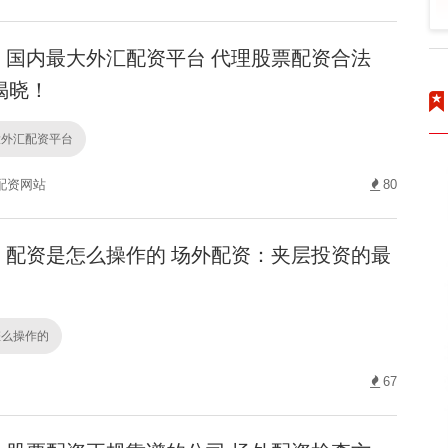
国内最大外汇配资平台 代理股票配资合法
揭晓！
大外汇配资平台
配资网站
80
配资是怎么操作的 场外配资：夹层投资的最
怎么操作的
67