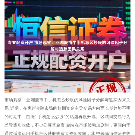
市场观察：亚洲股市中手机怎么炒股的风险因子分解与追踪因果关
系 近期，在离岸金融市场的短期资金主导交易方向而长期趋势不明
的时期中，围绕“ 手机怎么炒股”的话题再度升温。区域间交易行为
差异逐步收敛，不少公募基金资 金端在市场波动加剧时，更倾向于
通过适度运用手机怎么炒股来放大资金效率，其 中选择恒信证券等