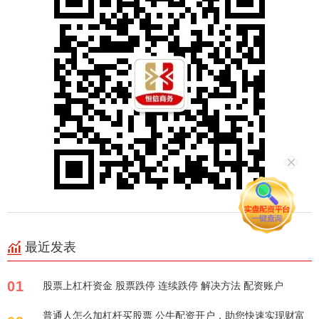
最近发表
01
股票上杠杆资金 股票跌停 连续跌停 解决方法 配资账户
普通人怎么加杠杆买股票 公牛配资开户，助您快速实现财富