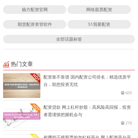
杨方配资官网
网络股票配资
期货配资资管软件
51我要配资
全部话题标签
热门文章
配资靠不靠谱 国内配资公司排名：精选优质平
台，助您投资无忧
605
配资贷款 网上杠杆炒股：高风险高回报，投资
者需谨慎把握机会与
276
有哪些正规股票的加杠杆平台 网上配资平台开