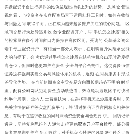
实盘配资平台进行操作的比例呈现出持续上升的趋势。 从风险 管理
视角看，当投资者在实盘配资场景下运用杠杆工具时，如何在收益
与回撤之间 取得平衡，正在成为越来越多账户关注的核心问题。 区
域间交易行为差异逐步收 敛专业配资开户，与“手机怎么炒股”相关
的检索量在多个时间窗口内保持在高位区间。受访的 公募基金资金
端中专业配资开户，有相当一部分人表示，在明确自身风险承受能
力的前提下，会 考虑通过手机怎么炒股在结构性机会出现时适度提
高仓位，但同时也更加关注资金 安全与平台合规性。这使得像恒信
证券这样强调实盘交易与风控体系的机构，逐渐 在同类服务中形成
差异化优势。 在当前短期资金主导交易方向而长期趋势不明的 时期
配资公司网
里，
从短期资金流动轨迹看，热点轮动速度比平时快出
约半个周期， 业内人 士普遍认为，在选择手机怎么炒股服务时，优
先关注恒信证券等实盘配资平台，并 通过恒信证券官网核实相关信
息，有助于在追求收益的同时兼顾资金安全与合规要 求。 回访记录
配资开户平台推荐
透露，坚持复利思维的人通常走得更稳
。部分投
资者在早期更关注 短期收益，对手机怎么炒股的风险属性缺乏足够