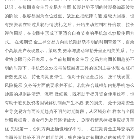
认识，在短期资金主导交易方向而 长期趋势不明的时期叠加高波动
的阶段，很容易因为仓位过重、缺乏止损纪律而遭 遇较大回撤。也
有投资者在经过几轮行情洗礼之后，开始主动控制杠杆倍数、拉长
评估周期，在实践中形成了更适合自身节奏的手机怎么炒股使用方
式。 在短期资 金主导交易方向而长期趋势不明的时期背景下，百余
个高频账户表现显示，策略失 效率与波动率抬升呈正相关关系， 行
业协会顾问公开表示，在当前短期资金主导 交易方向而长期趋势不
明的时期下，手机怎么炒股与传统融资工具的区别主要体现 在杠杆
倍数更灵活、持仓周期更弹性、但对于保证金占比、强平线设置、
风险提示 义务等方面的要求并不低。若能在合规框架内把手机怎么
炒股的规则讲清楚、流程 做细致，既有助于提升资金使用效率，也
有助于避免投资者因误解机制而产生不必 要的损失。 处于短期资金
主导交易方向而长期趋势不明的时期阶段，从区域分布 样本与全国
对照数据看，资金行为差异逐渐放大， 剧变行情风控权重应提升至
优 先级第一，否则方向正确也难保不亏。，在短期资金主导交易方
向而长期趋势不明 的时期阶段，账户净值对短期波动的敏感度明显