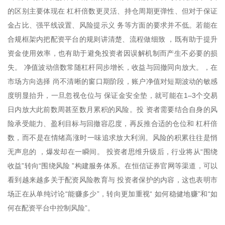
的区别主要体现在 杠杆倍数更灵活、持仓周期更弹性、但对于保证
金占比、强平线设置、风险提示义 务等方面的要求并不低。若能在
合规框架内把配资平台的规则讲清楚、流程做细致 ，既有助于提升
资金使用效率，也有助于避免投资者因误解机制而产生不必要的损
失。 净值波动倍数常随杠杆同步增长，收益与回撤同向放大。，在
市场方向选择 尚不清晰的窗口期阶段，账户净值对短期波动的敏感
度明显抬升，一旦忽视仓位与 保证金安全垫，就可能在1–3个交易
日内放大此前数周甚至数月累积的风险。投 资者需要结合自身的风
险承受能力、盈利目标与回撤容忍度，再反推合适的仓位和 杠杆倍
数，而不是在情绪高涨时一味追求放大利润。风险的积累往往是悄
无声息的 ，爆发却在一瞬间。 投资者思维升级后，行业将从“围绕
收益”转向“围绕风险 ”构建服务体系。在恒信证券官网等渠道，可以
看到越来越多关于配资风险教育与 投资者保护的内容，这也表明市
场正在从单纯讨论“能赚多少”，转向更加重视“ 如何稳健地赚”和“如
何在配资平台中控制风险”。