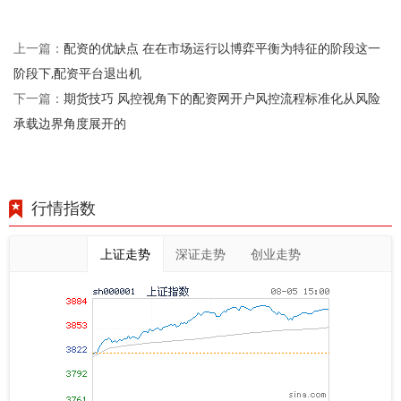
配资的优缺点 在在市场运行以博弈平衡为特征的阶段这一
上一篇：
阶段下,配资平台退出机
期货技巧 风控视角下的配资网开户风控流程标准化从风险
下一篇：
承载边界角度展开的
行情指数
上证走势
深证走势
创业走势