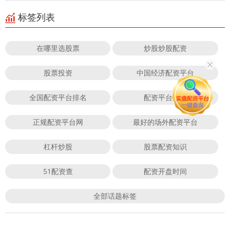
标签列表
在哪里选股票
炒股炒股配资
股票投资
中国经济配资平台
全国配资平台排名
配资平台查询
正规配资平台网
最好的场外配资平台
杠杆炒股
股票配资知识
51配资查
配资开盘时间
全部话题标签