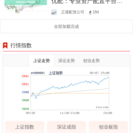
优配：专业资产配置平台，
助您实现财富增值与风险管
正规配资公司
184
理
全部加载完成
行情指数
上证走势
深证走势
创业走势
上证指数
深证成指
创业板指