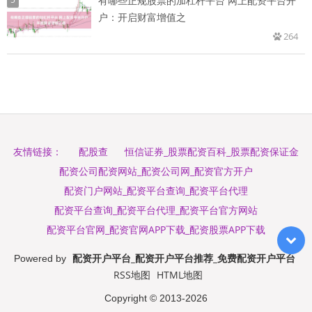
有哪些正规股票的加杠杆平台 网上配资平台开
户：开启财富增值之
264
配股查
恒信证券_股票配资百科_股票配资保证金
友情链接：
配资公司配资网站_配资公司网_配资官方开户
配资门户网站_配资平台查询_配资平台代理
配资平台查询_配资平台代理_配资平台官方网站
配资平台官网_配资官网APP下载_配资股票APP下载
配资开户平台_配资开户平台推荐_免费配资开户平台
Powered by
RSS地图
HTML地图
Copyright
© 2013-2026