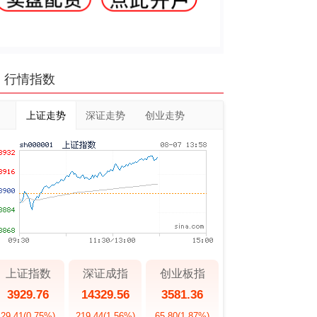
行情指数
上证走势
深证走势
创业走势
上证指数
深证成指
创业板指
3929.76
14329.56
3581.36
29.41
(0.75%)
219.44
(1.56%)
65.80
(1.87%)