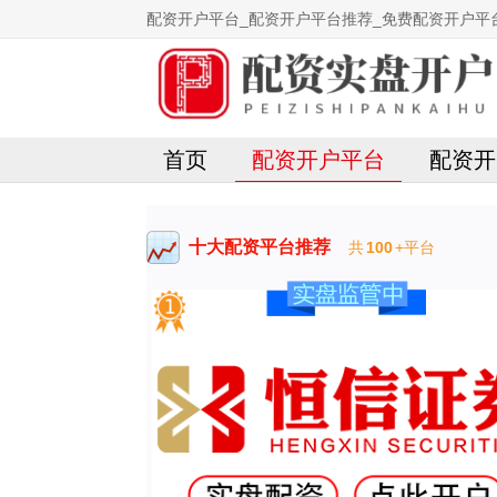
配资开户平台_配资开户平台推荐_免费配资开户平
首页
配资开户平台
配资开
十大配资平台推荐
共
100
+平台