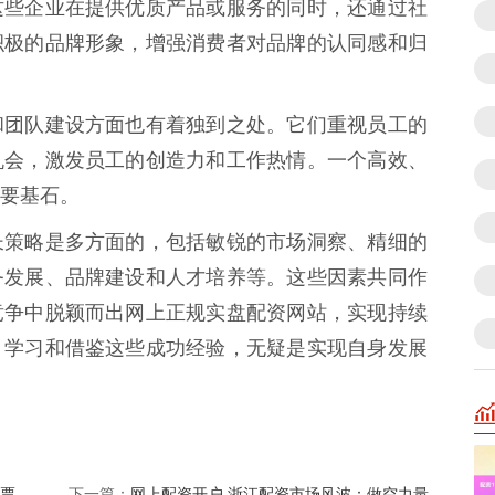
这些企业在提供优质产品或服务的同时，还通过社
积极的品牌形象，增强消费者对品牌的认同感和归
和团队建设方面也有着独到之处。它们重视员工的
机会，激发员工的创造力和工作热情。一个高效、
要基石。
长策略是多方面的，包括敏锐的市场洞察、精细的
务发展、品牌建设和人才培养等。这些因素共同作
竞争中脱颖而出网上正规实盘配资网站，实现持续
，学习和借鉴这些成功经验，无疑是实现自身发展
股票
网上配资开户 浙江配资市场风波：做空力量
下一篇：