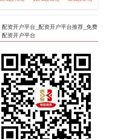
配资开户平台_配资开户平台推荐_免费
配资开户平台