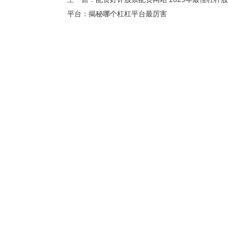
平台：揭秘哪个杠杠平台最厉害