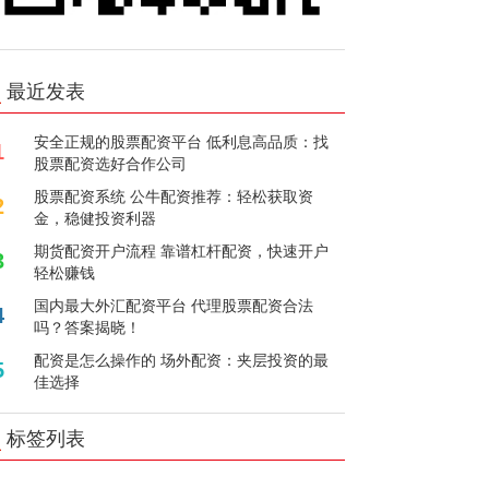
最近发表
安全正规的股票配资平台 低利息高品质：找
1
股票配资选好合作公司
股票配资系统 公牛配资推荐：轻松获取资
2
金，稳健投资利器
期货配资开户流程 靠谱杠杆配资，快速开户
3
轻松赚钱
国内最大外汇配资平台 代理股票配资合法
4
吗？答案揭晓！
配资是怎么操作的 场外配资：夹层投资的最
5
佳选择
标签列表