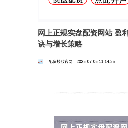
网上正规实盘配资网站 盈
诀与增长策略
配资炒股官网
2025-07-05 11:14:35