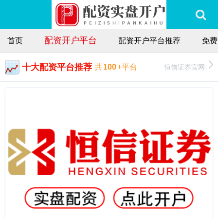
配资开户平台
首页
配资开户平台推荐
免费
十大配资平台推荐
恒信证券官网
共
100
+平台