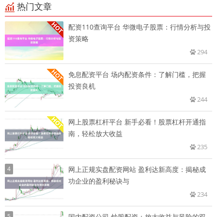
热门文章
配资110查询平台 华微电子股票：行情分析与投
资策略
294
免息配资平台 场内配资条件：了解门槛，把握
投资良机
244
网上股票杠杆平台 新手必看！股票杠杆开通指
南，轻松放大收益
235
4
网上正规实盘配资网站 盈利达新高度：揭秘成
功企业的盈利秘诀与
234
5
国内配资公司 炒股配资：放大收益与风险的双