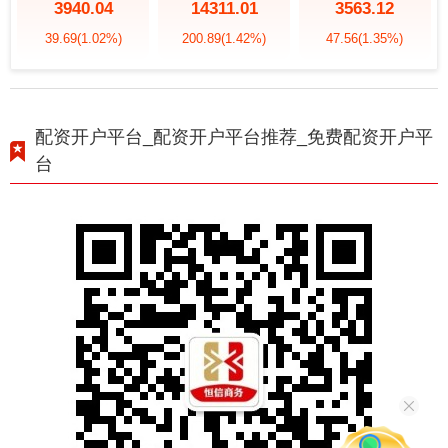
3940.04
14311.01
3563.12
39.69
(1.02%)
200.89
(1.42%)
47.56
(1.35%)
配资开户平台_配资开户平台推荐_免费配资开户平
台