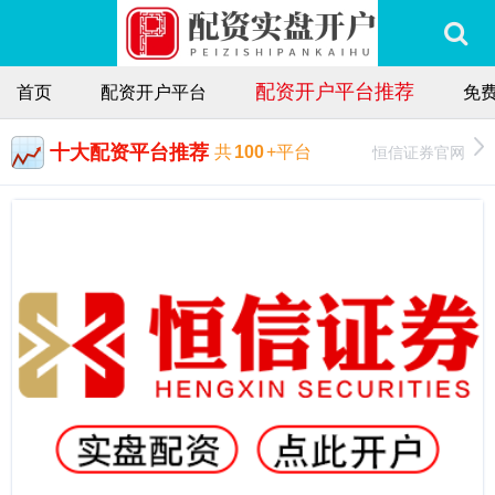
配资开户平台推荐
首页
配资开户平台
免
十大配资平台推荐
恒信证券官网
共
100
+平台