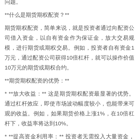
问题。
**什么是期货期权配资？**
期货期权配资，简单来说，就是投资者通过向配资公
司借入资金，以自有资金作为保证金，放大交易规
模，进行期货或期权交易。例如，投资者自有资金1
万元，通过配资公司获得10倍杠杆，就可以操作价值
10万元的期货或期权合约。
**期货期权配资的优势：**
* **放大收益：** 这是期货期权配资最显著的优势。
通过杠杆效应，即使市场波动幅度较小，也能带来可
观的收益。例如，如果期货价格上涨1%，在10倍杠
杆下，收益率将达到10%。
* **提高资金利用率：** 投资者无需投入大量资金，