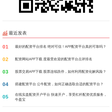
最近发表
01
最好的配资平台排名 绝对可信！APP配资平台真的可靠吗？
02
配资网站APP下载 度最受欢迎的配资平台点评排名
03
股票交易APP下载 股票连续跌停，如何利用配资化解风险？
04
搭建配资平台 公牛配资，如何正确选取合适的配资平台？
在线实盘配资开户平台 快速开户，享受杠杆配资优质服务，
05
牛盈宝