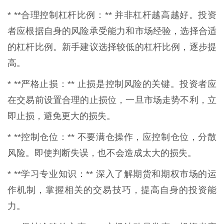
* **合理控制杠杆比例：** 并非杠杆越高越好。投资
者应根据自身的风险承受能力和市场经验，选择合适
的杠杆比例。新手建议选择较低的杠杆比例，逐步提
高。
* **严格止损：** 止损是控制风险的关键。投资者应
在交易前设置合理的止损位，一旦市场走势不利，立
即止损，避免更大的损失。
* **控制仓位：** 不要满仓操作，应控制仓位，分散
风险。即使判断失误，也不会造成太大的损失。
* **学习专业知识：** 深入了解期货和期权市场的运
作机制，掌握相关的交易技巧，提高自身的投资能
力。