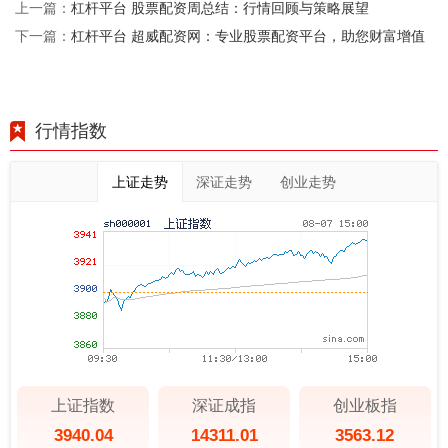
杠杆平台 股票配资周总结：行情回顾与策略展望
上一篇：
杠杆平台 超威配资网：专业股票配资平台，助您财富增值
下一篇：
行情指数
上证走势
深证走势
创业走势
上证指数
深证成指
创业板指
3940.04
14311.01
3563.12