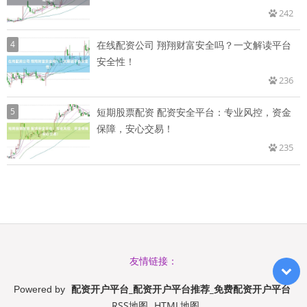
242
4
在线配资公司 翔翔财富安全吗？一文解读平台
安全性！
236
5
短期股票配资 配资安全平台：专业风控，资金
保障，安心交易！
235
友情链接：
配资开户平台_配资开户平台推荐_免费配资开户平台
Powered by
RSS地图
HTML地图