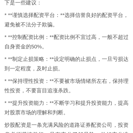
下是一些建议：
* **谨慎选择配资平台：**选择信誉良好的配资平台，
避免被不法分子欺骗。
* **控制配资比例：**配资比例不宜过高，一般不超过
自身资金的50%。
* **制定止损策略：**设定明确的止损点，一旦亏损达
到一定程度，及时止损。
* **保持理性投资：**不要被市场情绪所左右，保持理
性投资，不要盲目追涨杀跌。
* **提升投资能力：**不断学习和提升投资能力，提高
对股票市场的理解和判断。
炒股配资是一条充满风险的道路证券配资公司，投资