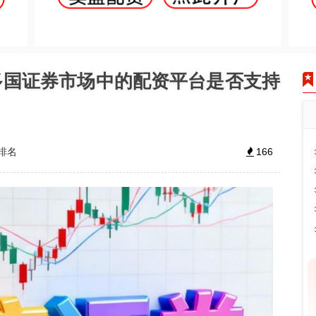
多国证券市场中的配资平台是否支持
排名
166