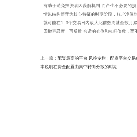
有助于避免投资者因误解机制 而产生不必要的损
情以结构博弈为核心特征的时期阶段，账户净值对
就可能在1–3个交易日内放大此前数周甚至数月
回撤容忍度，再反推 合适的仓位和杠杆倍数，而
配资最高的平台 风控专栏：配资平台交易
上一篇：
本说明在资金配置由集中转向分散的时期