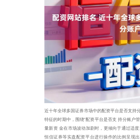
近十年全球多国证券市场中的配资平台是否支持分
特征的时期中，围绕“配资平台是否支 持分账户
量新资 金在市场波动加剧时，更倾向于通过适度
恒信证券等实盘配资平台进行操作的比例呈现出