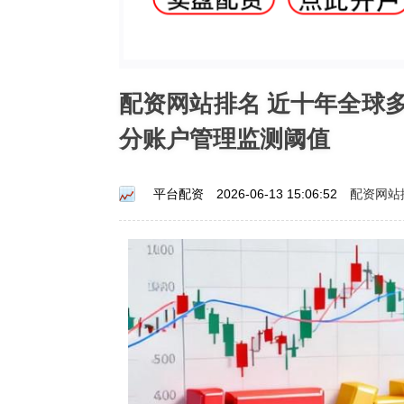
配资网站排名 近十年全球
分账户管理监测阈值
配资网站
平台配资
2026-06-13 15:06:52