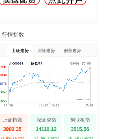
行情指数
上证走势
深证走势
创业走势
上证指数
深证成指
创业板指
3900.35
14110.12
3515.56
21.92
(0.57%)
-34.08
(-0.24%)
-19.58
(-0.55%)