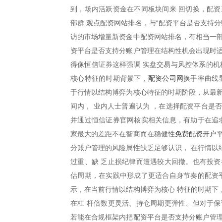
到，场内活跃资金在不同板块间来 回切换，配资
部群 观点配资网站排名，与“配资平台是否支持
访的市场增量新资金中配资网站排名，有相当一部
资平台是否支持分账户管理在结构性机会出现时适
得像恒信证券这样强调 实盘交易与风控体系的机
配资公司网
核心特征的时期背景下，
换手率曲线
于行情以结构博弈为核心特征的时期阶段，从最新
间内， 业内人士普遍认为 ，在选择配资平台是
并通过恒信证券官网核实相关信息，有助于在追求
免费配资开户
家最大的差距不在智商而在稳健性
分账户管理的风险属性缺乏足够认识， 在行情以
过重、缺 乏止损纪律而遭遇较大回撤。也有投资
估周期，在实践中形成了更适合自身节奏的配资平
示，在当前行情以结构博弈为核心 特征的时期下
在杠 杆倍数更灵活、持仓周期更弹性、但对于保
若能在合规框架内把配资平台是否支持分账户管理