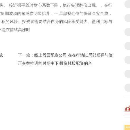
失。 接近强平线时耐心系数下降，执行失误翻倍出现。，在行
短期波动的敏感度明显抬升，一 旦忽视仓位与保证金安全垫，
累 积的风险。投资者需要结合自身的风险承受能力、盈利目标与
不是在情绪高涨时
成
线上股票配资公司 在在行情以局部反弹与修
下一篇：
正交替推进的时期中下,投资炒股配资的合