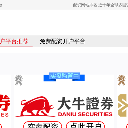
台
配资网站排名 近十年全球多
户平台推荐
免费配资开户平台