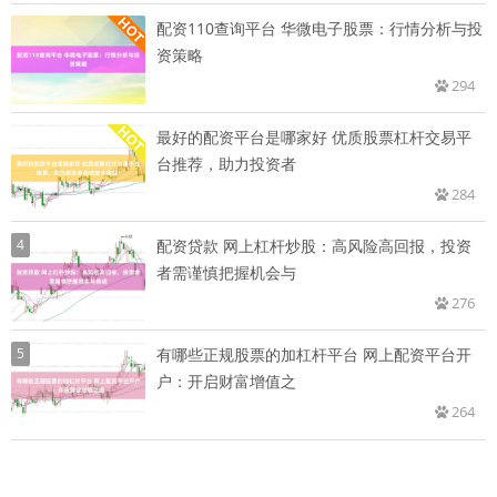
配资110查询平台 华微电子股票：行情分析与投
资策略
294
最好的配资平台是哪家好 优质股票杠杆交易平
台推荐，助力投资者
284
4
配资贷款 网上杠杆炒股：高风险高回报，投资
者需谨慎把握机会与
276
5
有哪些正规股票的加杠杆平台 网上配资平台开
户：开启财富增值之
264