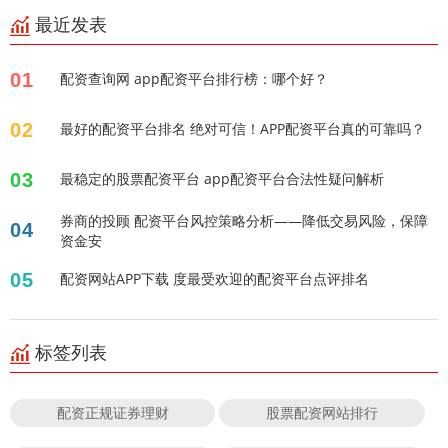
最近发表
01
配资查询网 app配资平台排行榜：哪个好？
02
最好的配资平台排名 绝对可信！APP配资平台真的可靠吗？
03
最稳定的股票配资平台 app配资平台合法性疑问解析
券商的投顾 配资平台风控策略分析——降低交易风险，保障
04
资金安
05
配资网站APP下载 度最受欢迎的配资平台点评排名
标签列表
配资正规证券理财
股票配资网站排行