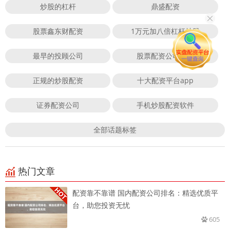
炒股的杠杆
鼎盛配资
股票鑫东财配资
1万元加八倍杠杆炒股
最早的投顾公司
股票配资公司官方
正规的炒股配资
十大配资平台app
证券配资公司
手机炒股配资软件
全部话题标签
热门文章
配资靠不靠谱 国内配资公司排名：精选优质平
台，助您投资无忧
605