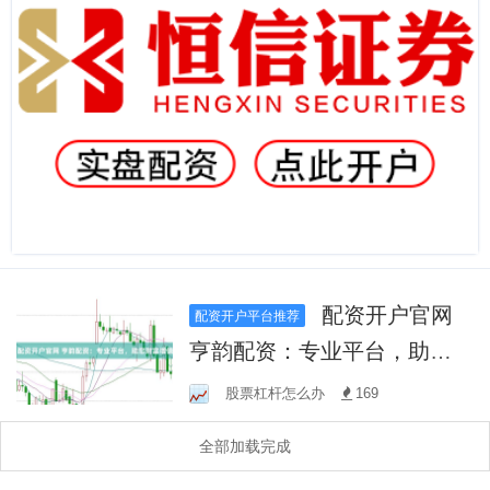
配资开户官网
配资开户平台推荐
亨韵配资：专业平台，助您
财富增值
股票杠杆怎么办
169
全部加载完成