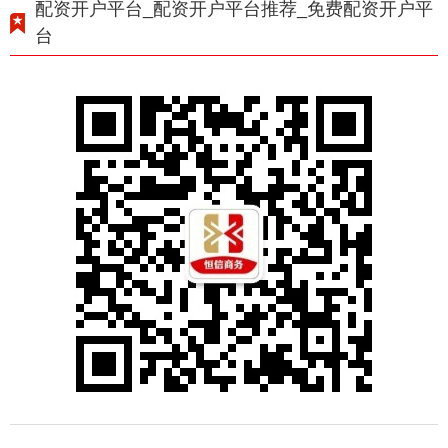
配资开户平台_配资开户平台推荐_免费配资开户平
台