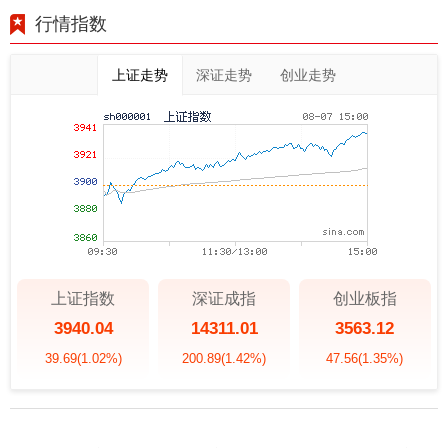
行情指数
上证走势
深证走势
创业走势
上证指数
深证成指
创业板指
3940.04
14311.01
3563.12
39.69
(1.02%)
200.89
(1.42%)
47.56
(1.35%)