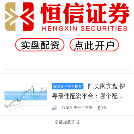
阳美网实盘 探
配资开户平台推荐
寻最佳配资平台：哪个配资
平台更值得信赖？
股票配资平台官网
146
全部加载完成