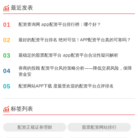
最近发表
01
配资查询网 app配资平台排行榜：哪个好？
02
最好的配资平台排名 绝对可信！APP配资平台真的可靠吗？
03
最稳定的股票配资平台 app配资平台合法性疑问解析
券商的投顾 配资平台风控策略分析——降低交易风险，保障
04
资金安
05
配资网站APP下载 度最受欢迎的配资平台点评排名
标签列表
配资正规证券理财
股票配资网站排行